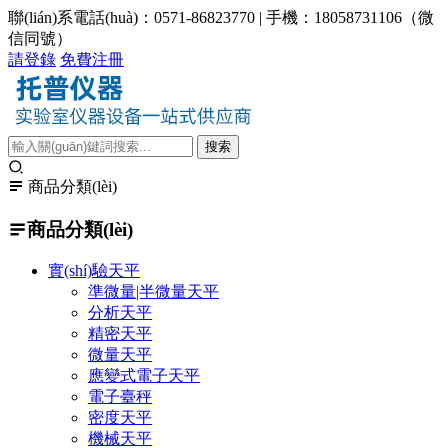
聯(lián)系電話(huà)：0571-86823770 | 手機：18058731106（微
信同號）
請登錄
免費注冊
商品分類(lèi)
商品分類(lèi)
實(shí)驗天平
準微量|半微量天平
分析天平
精密天平
微量天平
應變式電子天平
電子臺秤
密度天平
機械天平