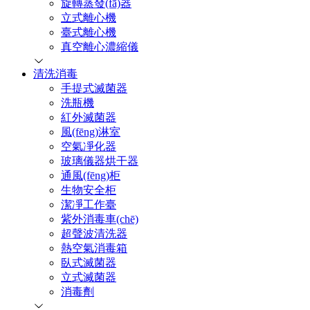
旋轉蒸發(fā)器
立式離心機
臺式離心機
真空離心濃縮儀
清洗消毒
手提式滅菌器
洗瓶機
紅外滅菌器
風(fēng)淋室
空氣凈化器
玻璃儀器烘干器
通風(fēng)柜
生物安全柜
潔凈工作臺
紫外消毒車(chē)
超聲波清洗器
熱空氣消毒箱
臥式滅菌器
立式滅菌器
消毒劑