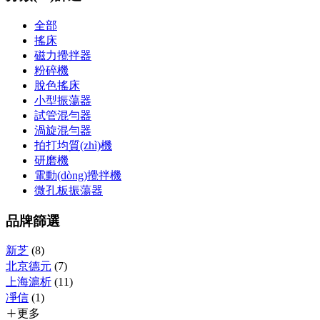
全部
搖床
磁力攪拌器
粉碎機
脫色搖床
小型振蕩器
試管混勻器
渦旋混勻器
拍打均質(zhì)機
研磨機
電動(dòng)攪拌機
微孔板振蕩器
品牌篩選
新芝
(8)
北京德元
(7)
上海滬析
(11)
凈信
(1)
更多