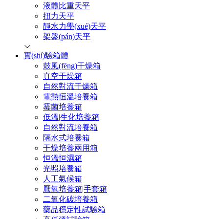
液體比重天平
扭力天平
靜水力學(xué)天平
架盤(pán)天平
實(shí)驗箱體
鼓風(fēng)干燥箱
真空干燥箱
自然對流干燥箱
電熱恒溫培養箱
霉菌培養箱
低溫|生化培養箱
自然對流培養箱
隔水式培養箱
干燥培養兩用箱
恒溫恒濕箱
光照培養箱
人工氣候箱
厭氧培養箱|手套箱
二氧化碳培養箱
藥品穩定性試驗箱