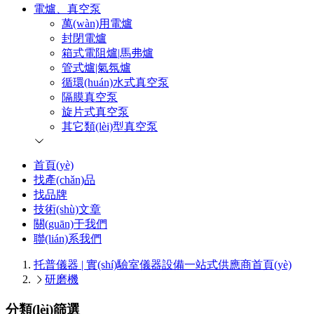
電爐、真空泵
萬(wàn)用電爐
封閉電爐
箱式電阻爐|馬弗爐
管式爐|氣氛爐
循環(huán)水式真空泵
隔膜真空泵
旋片式真空泵
其它類(lèi)型真空泵
首頁(yè)
找產(chǎn)品
找品牌
技術(shù)文章
關(guān)于我們
聯(lián)系我們
托普儀器 | 實(shí)驗室儀器設備一站式供應商
首頁(yè)
研磨機
分類(lèi)篩選