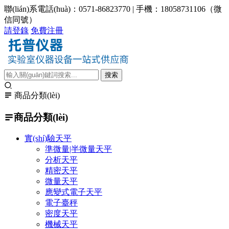
聯(lián)系電話(huà)：0571-86823770 | 手機：18058731106（微
信同號）
請登錄
免費注冊
商品分類(lèi)
商品分類(lèi)
實(shí)驗天平
準微量|半微量天平
分析天平
精密天平
微量天平
應變式電子天平
電子臺秤
密度天平
機械天平