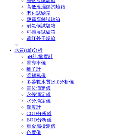
高低溫試驗箱
高低溫濕熱試驗箱
老化試驗箱
鹽霧腐蝕試驗箱
耐氣候試驗箱
可擴展試驗箱
遠紅外干燥箱
水質(zhì)分析
pH計/酸度計
電導率儀
離子計
溶解氧儀
多參數水質(zhì)分析儀
電位滴定儀
永停滴定儀
水分滴定儀
濁度計
COD分析儀
BOD分析儀
重金屬檢測儀
色度儀