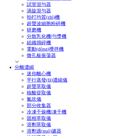
試管混勻器
渦旋混勻器
拍打均質(zhì)機
超聲波細胞粉碎機
研磨機
分散乳化機|勻漿機
組織搗碎機
電動(dòng)攪拌機
微孔板振蕩器
分離濃縮
迷你離心機
平行蒸發(fā)濃縮儀
超聲萃取儀
核酸提取儀
氮吹儀
部分收集器
冷凍干燥機|凍干機
固相萃取儀
溶劑萃取儀
溶劑過(guò)濾器