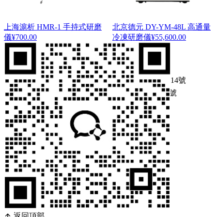
上海滬析 HMR-1 手持式研磨
北京德元 DY-YM-48L 高通量
儀
¥
700.00
冷凍研磨儀
¥
55,600.00
1 / 2
1
2
Copyright ? 2025 版權所有
浙ICP備09083614號
浙公網(wǎng)安備 33010502001417號
在線(xiàn)詢(xún)價(jià)
微信詢(xún)價(jià)
返回頂部