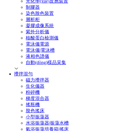
光化學(xué)反應裝置
制膠器
染色脫色裝置
層析柜
凝膠成像系統
紫外分析儀
核酸蛋白檢測儀
電泳儀電源
電泳儀|電泳槽
液相色譜儀
自動(dòng)樣品采集
攪拌混勻
磁力攪拌器
生化儀器
粉碎機
梯度混合器
搖瓶機
脫色搖床
小型振蕩器
水浴振蕩器|振蕩水槽
氣浴振蕩培養箱|搖床