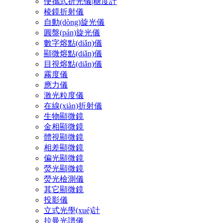
便攜式折光儀|糖度計
棱鏡折射儀
自動(dòng)旋光儀
圓盤(pán)旋光儀
數字熔點(diǎn)儀
顯微熔點(diǎn)儀
目視熔點(diǎn)儀
霧度儀
應力儀
激光粒度儀
在線(xiàn)折射儀
生物顯微鏡
金相顯微鏡
體視顯微鏡
相差顯微鏡
偏光顯微鏡
熒光顯微鏡
熒光檢測儀
其它顯微鏡
投影儀
立式光學(xué)計
拉曼光譜儀