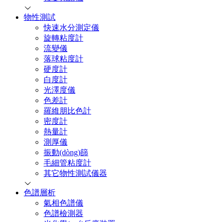
物性測試
快速水分測定儀
旋轉粘度計
流變儀
落球粘度計
硬度計
白度計
光澤度儀
色差計
羅維朋比色計
密度計
熱量計
測厚儀
振動(dòng)篩
毛細管粘度計
其它物性測試儀器
色譜層析
氣相色譜儀
色譜檢測器