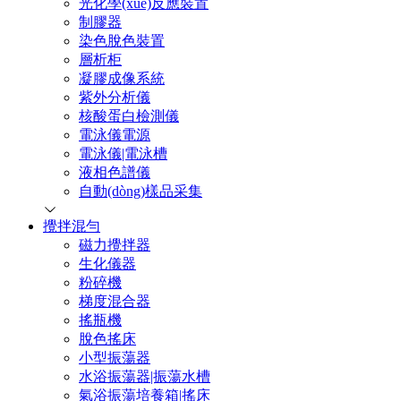
光化學(xué)反應裝置
制膠器
染色脫色裝置
層析柜
凝膠成像系統
紫外分析儀
核酸蛋白檢測儀
電泳儀電源
電泳儀|電泳槽
液相色譜儀
自動(dòng)樣品采集
攪拌混勻
磁力攪拌器
生化儀器
粉碎機
梯度混合器
搖瓶機
脫色搖床
小型振蕩器
水浴振蕩器|振蕩水槽
氣浴振蕩培養箱|搖床