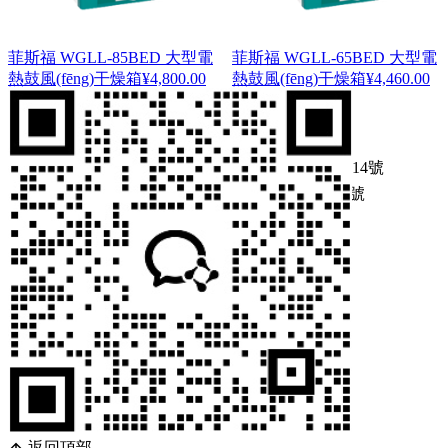
菲斯福 WGLL-85BED 大型電
菲斯福 WGLL-65BED 大型電
熱鼓風(fēng)干燥箱
¥
4,800.00
熱鼓風(fēng)干燥箱
¥
4,460.00
1 / 3
1
2
3
Copyright ? 2025 版權所有
浙ICP備09083614號
浙公網(wǎng)安備 33010502001417號
在線(xiàn)詢(xún)價(jià)
微信詢(xún)價(jià)
返回頂部