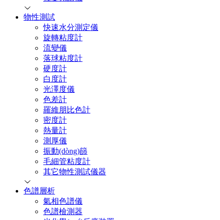
物性測試
快速水分測定儀
旋轉粘度計
流變儀
落球粘度計
硬度計
白度計
光澤度儀
色差計
羅維朋比色計
密度計
熱量計
測厚儀
振動(dòng)篩
毛細管粘度計
其它物性測試儀器
色譜層析
氣相色譜儀
色譜檢測器