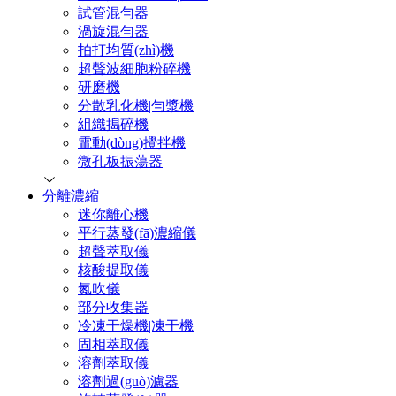
試管混勻器
渦旋混勻器
拍打均質(zhì)機
超聲波細胞粉碎機
研磨機
分散乳化機|勻漿機
組織搗碎機
電動(dòng)攪拌機
微孔板振蕩器
分離濃縮
迷你離心機
平行蒸發(fā)濃縮儀
超聲萃取儀
核酸提取儀
氮吹儀
部分收集器
冷凍干燥機|凍干機
固相萃取儀
溶劑萃取儀
溶劑過(guò)濾器