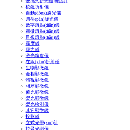
便攜式折光儀|糖度計
棱鏡折射儀
自動(dòng)旋光儀
圓盤(pán)旋光儀
數字熔點(diǎn)儀
顯微熔點(diǎn)儀
目視熔點(diǎn)儀
霧度儀
應力儀
激光粒度儀
在線(xiàn)折射儀
生物顯微鏡
金相顯微鏡
體視顯微鏡
相差顯微鏡
偏光顯微鏡
熒光顯微鏡
熒光檢測儀
其它顯微鏡
投影儀
立式光學(xué)計
拉曼光譜儀