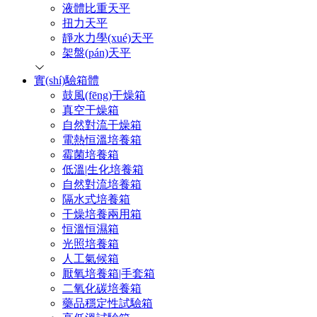
液體比重天平
扭力天平
靜水力學(xué)天平
架盤(pán)天平
實(shí)驗箱體
鼓風(fēng)干燥箱
真空干燥箱
自然對流干燥箱
電熱恒溫培養箱
霉菌培養箱
低溫|生化培養箱
自然對流培養箱
隔水式培養箱
干燥培養兩用箱
恒溫恒濕箱
光照培養箱
人工氣候箱
厭氧培養箱|手套箱
二氧化碳培養箱
藥品穩定性試驗箱