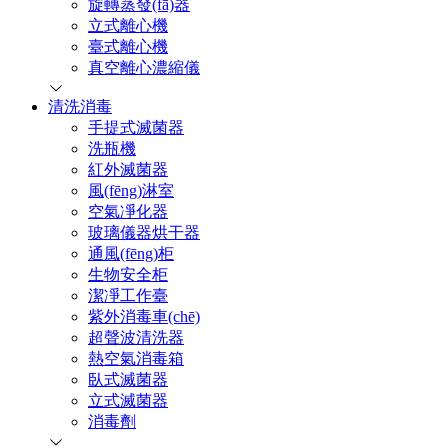
旋轉蒸發(fā)器
立式離心機
臺式離心機
真空離心濃縮儀
清洗消毒
手提式滅菌器
洗瓶機
紅外滅菌器
風(fēng)淋室
空氣凈化器
玻璃儀器烘干器
通風(fēng)柜
生物安全柜
潔凈工作臺
紫外消毒車(chē)
超聲波清洗器
熱空氣消毒箱
臥式滅菌器
立式滅菌器
消毒劑