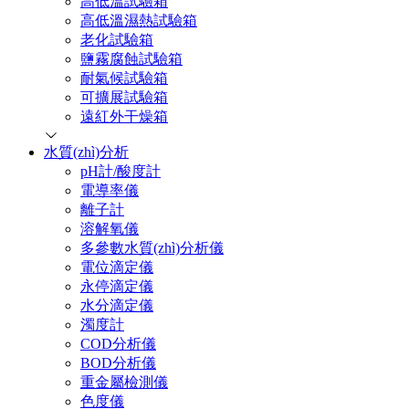
高低溫試驗箱
高低溫濕熱試驗箱
老化試驗箱
鹽霧腐蝕試驗箱
耐氣候試驗箱
可擴展試驗箱
遠紅外干燥箱
水質(zhì)分析
pH計/酸度計
電導率儀
離子計
溶解氧儀
多參數水質(zhì)分析儀
電位滴定儀
永停滴定儀
水分滴定儀
濁度計
COD分析儀
BOD分析儀
重金屬檢測儀
色度儀