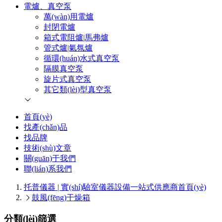
電爐、真空泵
萬(wàn)用電爐
封閉電爐
箱式電阻爐|馬弗爐
管式爐|氣氛爐
循環(huán)水式真空泵
隔膜真空泵
旋片式真空泵
其它類(lèi)型真空泵
首頁(yè)
找產(chǎn)品
找品牌
技術(shù)文章
關(guān)于我們
聯(lián)系我們
托普儀器 | 實(shí)驗室儀器設備一站式供應商
首頁(yè)
鼓風(fēng)干燥箱
分類(lèi)篩選