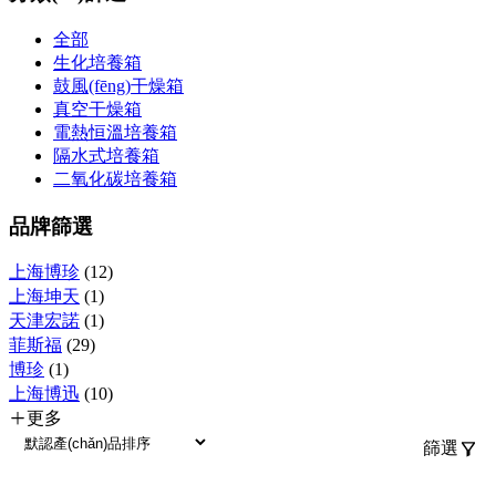
全部
生化培養箱
鼓風(fēng)干燥箱
真空干燥箱
電熱恒溫培養箱
隔水式培養箱
二氧化碳培養箱
品牌篩選
上海博珍
(12)
上海坤天
(1)
天津宏諾
(1)
菲斯福
(29)
博珍
(1)
上海博迅
(10)
更多
篩選