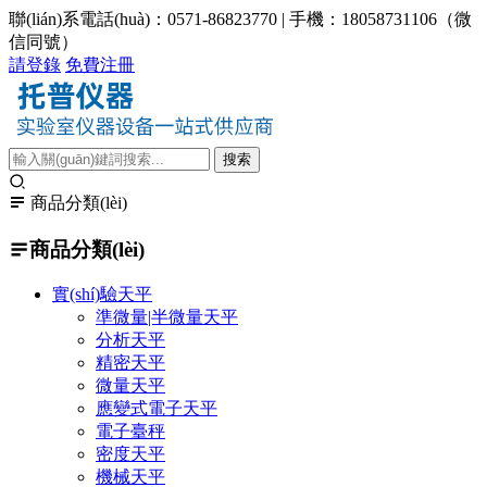
聯(lián)系電話(huà)：0571-86823770 | 手機：18058731106（微
信同號）
請登錄
免費注冊
商品分類(lèi)
商品分類(lèi)
實(shí)驗天平
準微量|半微量天平
分析天平
精密天平
微量天平
應變式電子天平
電子臺秤
密度天平
機械天平