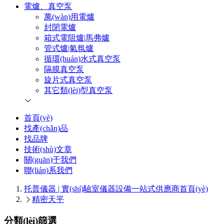
電爐、真空泵
萬(wàn)用電爐
封閉電爐
箱式電阻爐|馬弗爐
管式爐|氣氛爐
循環(huán)水式真空泵
隔膜真空泵
旋片式真空泵
其它類(lèi)型真空泵
首頁(yè)
找產(chǎn)品
找品牌
技術(shù)文章
關(guān)于我們
聯(lián)系我們
托普儀器 | 實(shí)驗室儀器設備一站式供應商
首頁(yè)
精密天平
分類(lèi)篩選