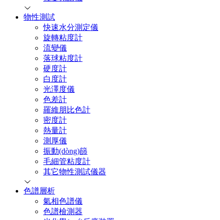
物性測試
快速水分測定儀
旋轉粘度計
流變儀
落球粘度計
硬度計
白度計
光澤度儀
色差計
羅維朋比色計
密度計
熱量計
測厚儀
振動(dòng)篩
毛細管粘度計
其它物性測試儀器
色譜層析
氣相色譜儀
色譜檢測器