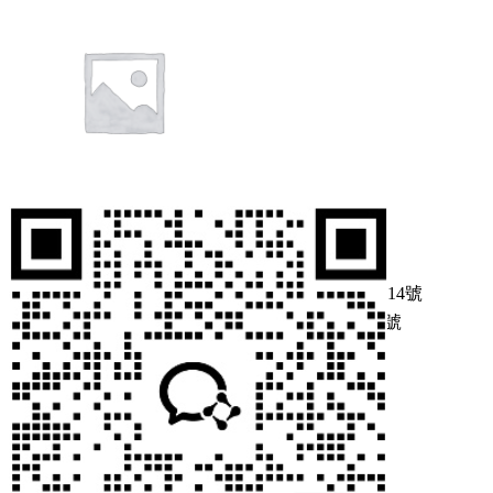
奧豪斯 EX223ZH 精密天
平
¥
24,511.00
Copyright ? 2025 版權所有
浙ICP備09083614號
浙公網(wǎng)安備 33010502001417號
在線(xiàn)詢(xún)價(jià)
微信詢(xún)價(jià)