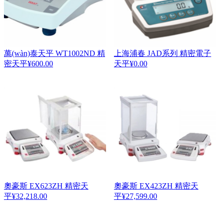
萬(wàn)泰天平 WT1002ND 精
上海浦春 JAD系列 精密電子
密天平
¥
600.00
天平
¥
0.00
奧豪斯 EX623ZH 精密天
奧豪斯 EX423ZH 精密天
平
¥
32,218.00
平
¥
27,599.00