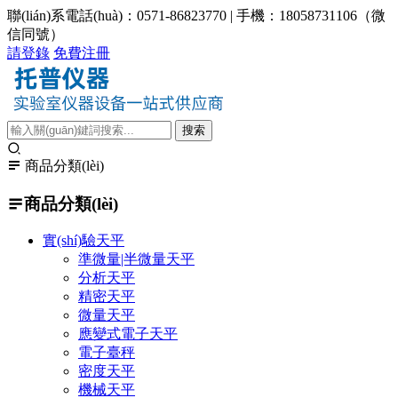
聯(lián)系電話(huà)：0571-86823770 | 手機：18058731106（微
信同號）
請登錄
免費注冊
商品分類(lèi)
商品分類(lèi)
實(shí)驗天平
準微量|半微量天平
分析天平
精密天平
微量天平
應變式電子天平
電子臺秤
密度天平
機械天平