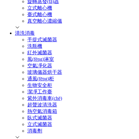
旋轉蒸發(fā)器
立式離心機
臺式離心機
真空離心濃縮儀
清洗消毒
手提式滅菌器
洗瓶機
紅外滅菌器
風(fēng)淋室
空氣凈化器
玻璃儀器烘干器
通風(fēng)柜
生物安全柜
潔凈工作臺
紫外消毒車(chē)
超聲波清洗器
熱空氣消毒箱
臥式滅菌器
立式滅菌器
消毒劑