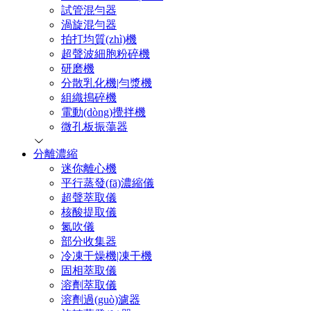
試管混勻器
渦旋混勻器
拍打均質(zhì)機
超聲波細胞粉碎機
研磨機
分散乳化機|勻漿機
組織搗碎機
電動(dòng)攪拌機
微孔板振蕩器
分離濃縮
迷你離心機
平行蒸發(fā)濃縮儀
超聲萃取儀
核酸提取儀
氮吹儀
部分收集器
冷凍干燥機|凍干機
固相萃取儀
溶劑萃取儀
溶劑過(guò)濾器