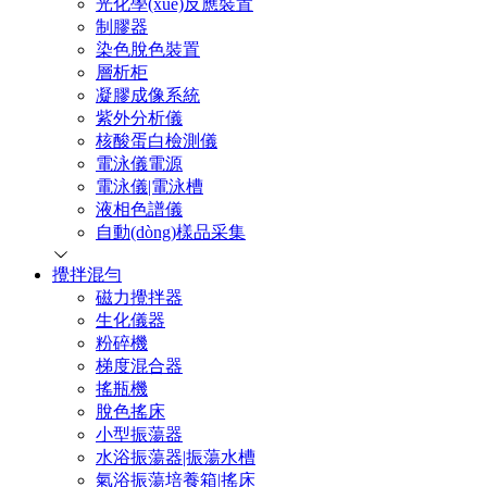
光化學(xué)反應裝置
制膠器
染色脫色裝置
層析柜
凝膠成像系統
紫外分析儀
核酸蛋白檢測儀
電泳儀電源
電泳儀|電泳槽
液相色譜儀
自動(dòng)樣品采集
攪拌混勻
磁力攪拌器
生化儀器
粉碎機
梯度混合器
搖瓶機
脫色搖床
小型振蕩器
水浴振蕩器|振蕩水槽
氣浴振蕩培養箱|搖床