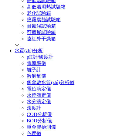
高低溫試驗箱
高低溫濕熱試驗箱
老化試驗箱
鹽霧腐蝕試驗箱
耐氣候試驗箱
可擴展試驗箱
遠紅外干燥箱
水質(zhì)分析
pH計/酸度計
電導率儀
離子計
溶解氧儀
多參數水質(zhì)分析儀
電位滴定儀
永停滴定儀
水分滴定儀
濁度計
COD分析儀
BOD分析儀
重金屬檢測儀
色度儀