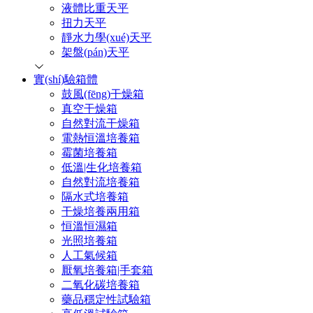
液體比重天平
扭力天平
靜水力學(xué)天平
架盤(pán)天平
實(shí)驗箱體
鼓風(fēng)干燥箱
真空干燥箱
自然對流干燥箱
電熱恒溫培養箱
霉菌培養箱
低溫|生化培養箱
自然對流培養箱
隔水式培養箱
干燥培養兩用箱
恒溫恒濕箱
光照培養箱
人工氣候箱
厭氧培養箱|手套箱
二氧化碳培養箱
藥品穩定性試驗箱