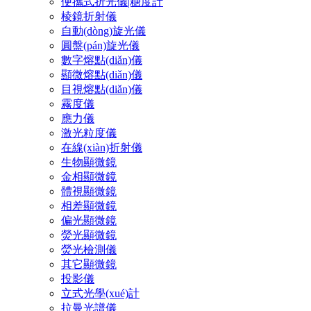
便攜式折光儀|糖度計
棱鏡折射儀
自動(dòng)旋光儀
圓盤(pán)旋光儀
數字熔點(diǎn)儀
顯微熔點(diǎn)儀
目視熔點(diǎn)儀
霧度儀
應力儀
激光粒度儀
在線(xiàn)折射儀
生物顯微鏡
金相顯微鏡
體視顯微鏡
相差顯微鏡
偏光顯微鏡
熒光顯微鏡
熒光檢測儀
其它顯微鏡
投影儀
立式光學(xué)計
拉曼光譜儀