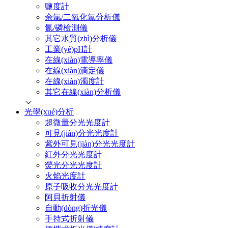
鹽度計
余氯/二氧化氯分析儀
氮/磷檢測儀
其它水質(zhì)分析儀
工業(yè)pH計
在線(xiàn)電導率儀
在線(xiàn)滴定儀
在線(xiàn)濁度計
其它在線(xiàn)分析儀
光學(xué)分析
超微量分光光度計
可見(jiàn)分光光度計
紫外可見(jiàn)分光光度計
紅外分光光度計
熒光分光光度計
火焰光度計
原子吸收分光光度計
阿貝折射儀
自動(dòng)折光儀
手持式折射儀