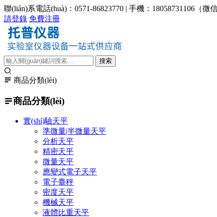
聯(lián)系電話(huà)：0571-86823770 | 手機：18058731106
請登錄
免費注冊
商品分類(lèi)
商品分類(lèi)
實(shí)驗天平
準微量|半微量天平
分析天平
精密天平
微量天平
應變式電子天平
電子臺秤
密度天平
機械天平
液體比重天平