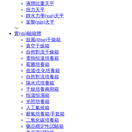
液體比重天平
扭力天平
靜水力學(xué)天平
架盤(pán)天平
實(shí)驗箱體
鼓風(fēng)干燥箱
真空干燥箱
自然對流干燥箱
電熱恒溫培養箱
霉菌培養箱
低溫|生化培養箱
自然對流培養箱
隔水式培養箱
干燥培養兩用箱
恒溫恒濕箱
光照培養箱
人工氣候箱
厭氧培養箱|手套箱
二氧化碳培養箱
藥品穩定性試驗箱