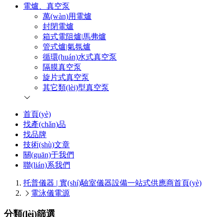
電爐、真空泵
萬(wàn)用電爐
封閉電爐
箱式電阻爐|馬弗爐
管式爐|氣氛爐
循環(huán)水式真空泵
隔膜真空泵
旋片式真空泵
其它類(lèi)型真空泵
首頁(yè)
找產(chǎn)品
找品牌
技術(shù)文章
關(guān)于我們
聯(lián)系我們
托普儀器 | 實(shí)驗室儀器設備一站式供應商
首頁(yè)
電泳儀電源
分類(lèi)篩選