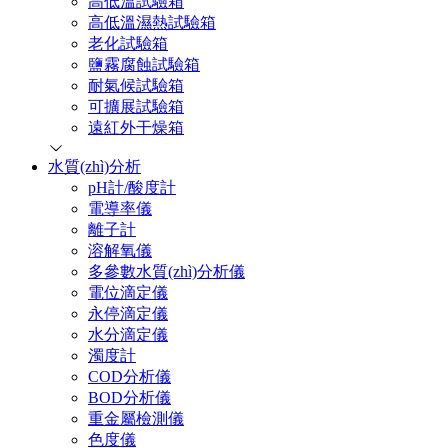
高低溫試驗箱
高低溫濕熱試驗箱
老化試驗箱
鹽霧腐蝕試驗箱
耐氣候試驗箱
可擴展試驗箱
遠紅外干燥箱
水質(zhì)分析
pH計/酸度計
電導率儀
離子計
溶解氧儀
多參數水質(zhì)分析儀
電位滴定儀
永停滴定儀
水分滴定儀
濁度計
COD分析儀
BOD分析儀
重金屬檢測儀
色度儀