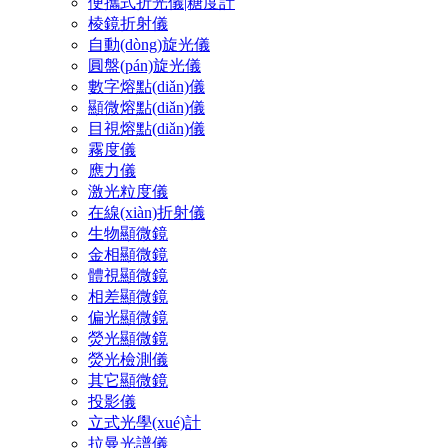
便攜式折光儀|糖度計
棱鏡折射儀
自動(dòng)旋光儀
圓盤(pán)旋光儀
數字熔點(diǎn)儀
顯微熔點(diǎn)儀
目視熔點(diǎn)儀
霧度儀
應力儀
激光粒度儀
在線(xiàn)折射儀
生物顯微鏡
金相顯微鏡
體視顯微鏡
相差顯微鏡
偏光顯微鏡
熒光顯微鏡
熒光檢測儀
其它顯微鏡
投影儀
立式光學(xué)計
拉曼光譜儀