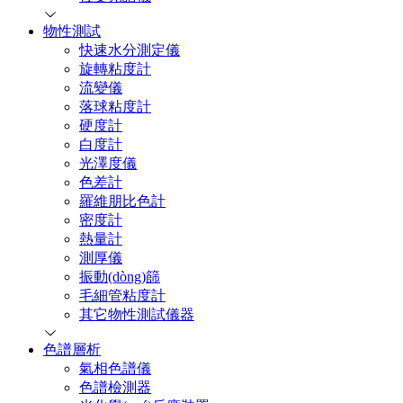
物性測試
快速水分測定儀
旋轉粘度計
流變儀
落球粘度計
硬度計
白度計
光澤度儀
色差計
羅維朋比色計
密度計
熱量計
測厚儀
振動(dòng)篩
毛細管粘度計
其它物性測試儀器
色譜層析
氣相色譜儀
色譜檢測器