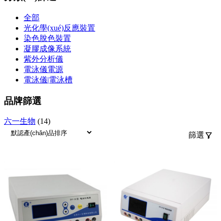
全部
光化學(xué)反應裝置
染色脫色裝置
凝膠成像系統
紫外分析儀
電泳儀電源
電泳儀|電泳槽
品牌篩選
六一生物
(14)
篩選