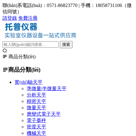
聯(lián)系電話(huà)：0571-86823770 | 手機：18058731106（微
信同號）
請登錄
免費注冊
商品分類(lèi)
商品分類(lèi)
實(shí)驗天平
準微量|半微量天平
分析天平
精密天平
微量天平
應變式電子天平
電子臺秤
密度天平
機械天平