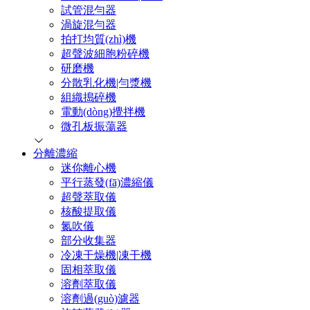
試管混勻器
渦旋混勻器
拍打均質(zhì)機
超聲波細胞粉碎機
研磨機
分散乳化機|勻漿機
組織搗碎機
電動(dòng)攪拌機
微孔板振蕩器
分離濃縮
迷你離心機
平行蒸發(fā)濃縮儀
超聲萃取儀
核酸提取儀
氮吹儀
部分收集器
冷凍干燥機|凍干機
固相萃取儀
溶劑萃取儀
溶劑過(guò)濾器