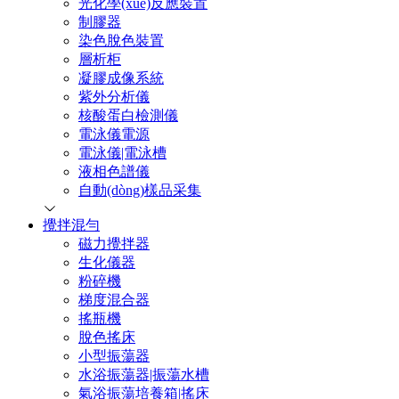
光化學(xué)反應裝置
制膠器
染色脫色裝置
層析柜
凝膠成像系統
紫外分析儀
核酸蛋白檢測儀
電泳儀電源
電泳儀|電泳槽
液相色譜儀
自動(dòng)樣品采集
攪拌混勻
磁力攪拌器
生化儀器
粉碎機
梯度混合器
搖瓶機
脫色搖床
小型振蕩器
水浴振蕩器|振蕩水槽
氣浴振蕩培養箱|搖床